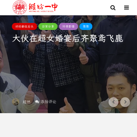
好的都在后头
日常分享
珍贵影像
聚聚
大伙在超女婚宴后齐聚鸢飞鹿
添加评论
超然