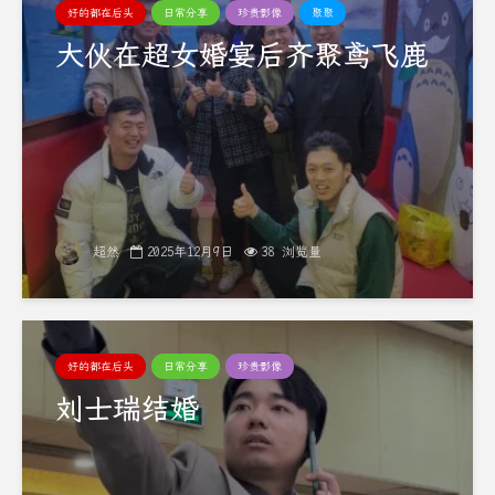
好的都在后头
日常分享
珍贵影像
聚聚
大伙在超女婚宴后齐聚鸢飞鹿
超然
2025年12月9日
38 浏览量
好的都在后头
日常分享
珍贵影像
刘士瑞结婚