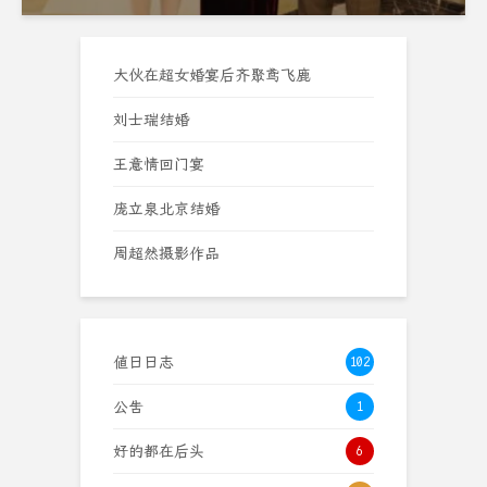
大伙在超女婚宴后齐聚鸢飞鹿
刘士瑞结婚
王意情回门宴
庞立泉北京结婚
周超然摄影作品
值日日志
102
公告
1
好的都在后头
6