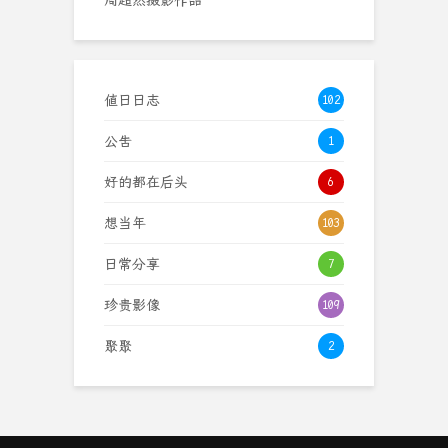
值日日志
102
公告
1
好的都在后头
6
想当年
103
日常分享
7
珍贵影像
109
聚聚
2