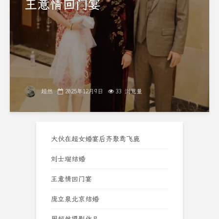
王意情回门宴
超然
2025年12月9日
33 浏览量
大伙在超女婚宴后齐聚鸢飞鹿
刘士瑞结婚
王意情回门宴
庞立泉北京结婚
周超然摄影作品