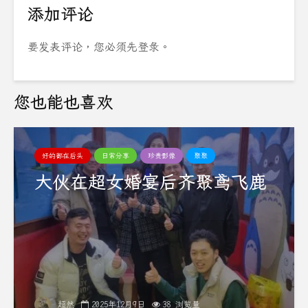
添加评论
要发表评论，您必须先
登录
。
您也能也喜欢
好的都在后头
日常分享
珍贵影像
聚聚
大伙在超女婚宴后齐聚鸢飞鹿
超然
2025年12月9日
38 浏览量