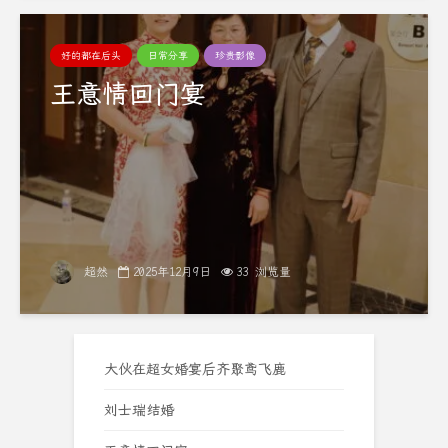
好的都在后头
日常分享
珍贵影像
王意情回门宴
超然
2025年12月9日
33 浏览量
大伙在超女婚宴后齐聚鸢飞鹿
刘士瑞结婚