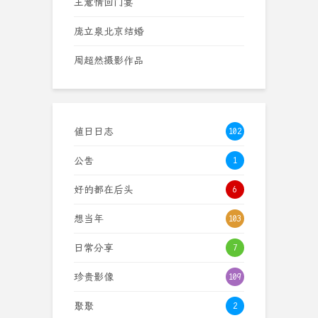
王意情回门宴
庞立泉北京结婚
周超然摄影作品
值日日志
102
公告
1
好的都在后头
6
想当年
103
日常分享
7
珍贵影像
109
聚聚
2