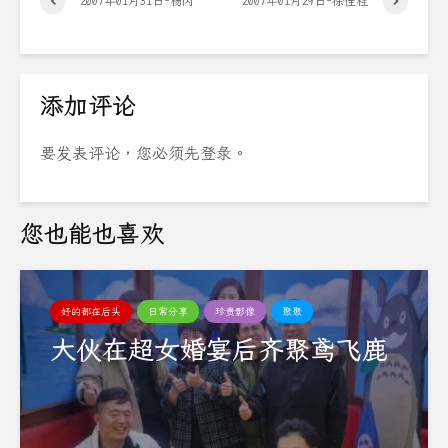
2007年01月31日-杨闪
2007年01月29日-徐佳程
添加评论
要发表评论，您必须先
登录
。
您也能也喜欢
好的都在后头
日常分享
珍贵影像
聚聚
大伙在超女婚宴后齐聚鸢飞鹿