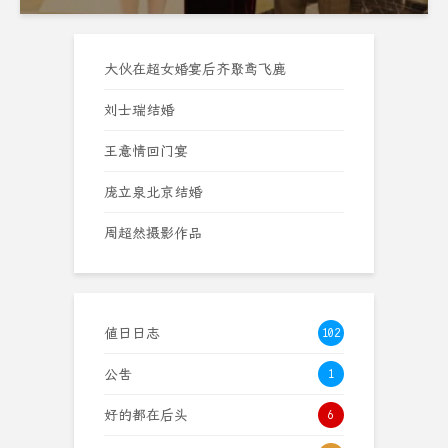
大伙在超女婚宴后齐聚鸢飞鹿
刘士瑞结婚
王意情回门宴
庞立泉北京结婚
周超然摄影作品
值日日志
102
公告
1
好的都在后头
6