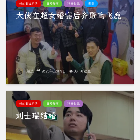
好的都在后头
日常分享
珍贵影像
聚聚
大伙在超女婚宴后齐聚鸢飞鹿
超然
2025年12月9日
38 浏览量
好的都在后头
日常分享
珍贵影像
刘士瑞结婚