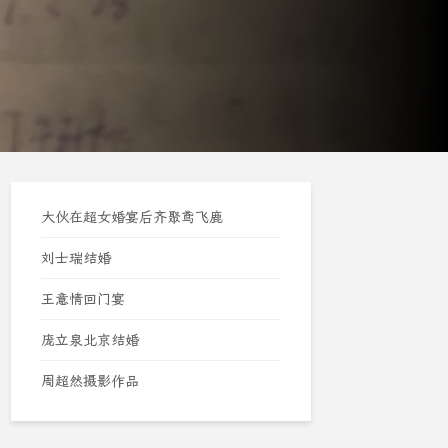
大伙在超女婚宴后齐聚鸢飞鹿
刘士瑞结婚
王意情回门宴
庞立泉北京结婚
周超然摄影作品