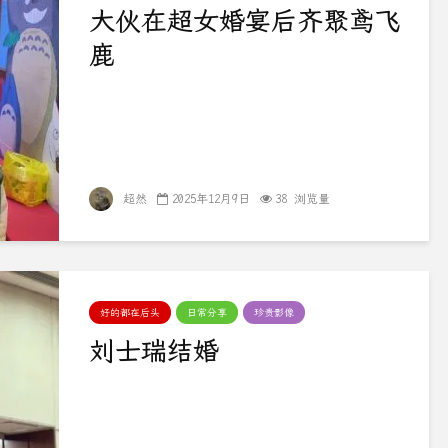
大伙在超女婚宴后齐聚鸢飞
鹿
超然
2025年12月9日
38 浏览量
好的都在后头
日常分享
珍贵影像
刘士瑞结婚