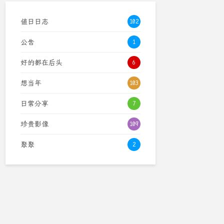
值日日志
102
公告
1
好的都在后头
6
想当年
103
日常分享
7
珍贵影像
109
聚聚
2