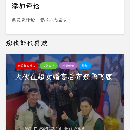
添加评论
要发表评论，您必须先
登录
。
您也能也喜欢
好的都在后头
日常分享
珍贵影像
聚聚
大伙在超女婚宴后齐聚鸢飞鹿
超然
2025年12月9日
38 浏览量