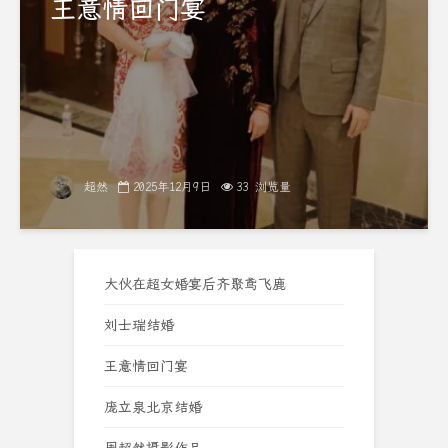
王意情回门宴
超然
2025年12月9日
33 浏览量
大伙在超女婚宴后齐聚鸢飞鹿
刘士瑞结婚
王意情回门宴
庞立泉北京结婚
周超然摄影作品