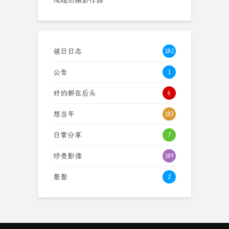
值日日志
102
公告
1
好的都在后头
6
想当年
103
日常分享
7
珍贵影像
109
聚聚
2