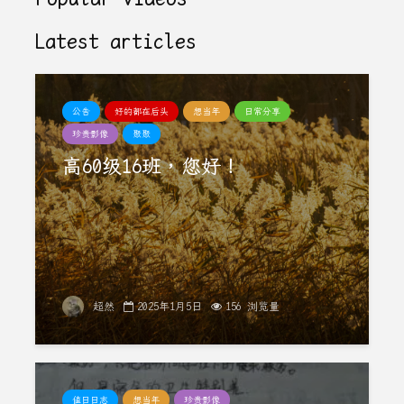
Latest articles
公告
好的都在后头
想当年
日常分享
珍贵影像
聚聚
高60级16班，您好！
超然
2025年1月5日
156 浏览量
值日日志
想当年
珍贵影像